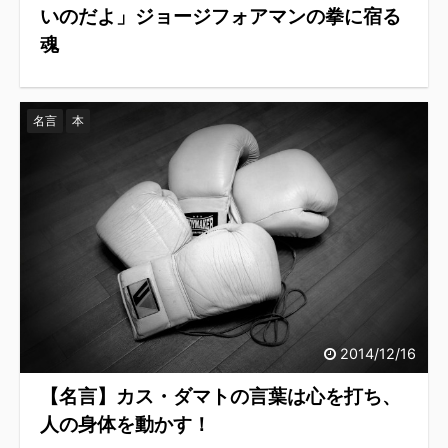
いのだよ」ジョージフォアマンの拳に宿る
魂
名言
本
2014/12/16
【名言】カス・ダマトの言葉は心を打ち、
人の身体を動かす！