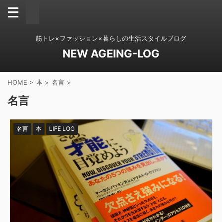
筋トレ×ファッション×暮らしの生活スタイルブログ
NEW AGEING-LOG
HOME
>
本
>
名言
>
名言
名言
本
LIFE LOG