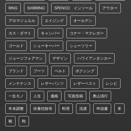
RING
SHIRRING
SPENCO インソール
アウター
アロマジュエル
エイジング
オールデン
カス・ダマト
キャンバー
コナー・マクレガー
ゴールド
シューキーパー
シューツリー
ジョージフォアマン
デザイン
ハワイアンタンカー
ブランド
ブーツ
ベルト
ボクシング
メンテナンス
レザーパンツ
レザーベスト
レシピ
一生モノ
人生
価格
写真投稿
奥山清行
年末調整
扶養控除等
料理
洗濯
申請書
革
靴
鞄