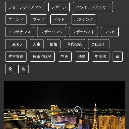
ジョージフォアマン
デザイン
ハワイアンタンカー
ブランド
ブーツ
ベルト
ボクシング
メンテナンス
レザーパンツ
レザーベスト
レシピ
一生モノ
人生
価格
写真投稿
奥山清行
年末調整
扶養控除等
料理
洗濯
申請書
革
靴
鞄