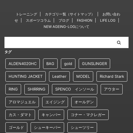
トレーニング
カテゴリ一覧（サイトマップ）
お問い合わ
せ
スポーツコラム
ブログ
FASHION
LIFE LOG
NEW AGEING-LOGについて
タグ
ALDEN4020HC
BAG
gold
GUNSLINGER
HUNTING JACKET
Leather
MODEL
Richard Stark
RING
SHIRRING
SPENCO インソール
アウター
アロマジュエル
エイジング
オールデン
カス・ダマト
キャンバー
コナー・マクレガー
ゴールド
シューキーパー
シューツリー