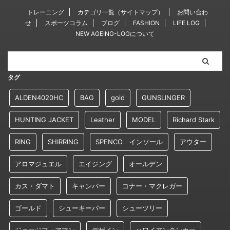
トレーニング
カテゴリ一覧（サイトマップ）
お問い合わ
せ
スポーツコラム
ブログ
FASHION
LIFE LOG
NEW AGEING-LOGについて
タグ
ALDEN4020HC
BAG
gold
GUNSLINGER
HUNTING JACKET
Leather
MODEL
Richard Stark
RING
SHIRRING
SPENCO インソール
アウター
アロマジュエル
エイジング
オールデン
カス・ダマト
キャンバー
コナー・マクレガー
ゴールド
シューキーパー
シューツリー
ジョージフォアマン
デザイン
ハワイアンタンカー