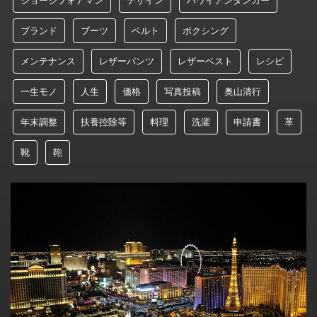
ブランド
ブーツ
ベルト
ボクシング
メンテナンス
レザーパンツ
レザーベスト
レシピ
一生モノ
人生
価格
写真投稿
奥山清行
年末調整
扶養控除等
料理
洗濯
申請書
革
靴
鞄