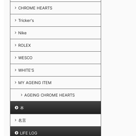
CHROME HEARTS
Tricker's
Nike
ROLEX
WESCO
WHITE'S
MY AGEING ITEM
AGEING CHROME HEARTS
本
名言
LIFE LOG