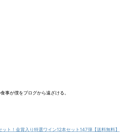
の食事が僕をブログから遠ざける。
ンセット！金賞入り特選ワイン12本セット147弾【送料無料】