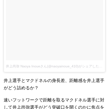
井上尚弥 Naoya Inoueさん(@naoyainoue_410)がシェアした投稿
-
井上選手とマクドネルの身長差、距離感を井上選手
がどう詰めるか？
速いフットワークで距離を取るマクドネル選手に対
して井上尚弥選手がどう突破口を開くのかに焦点を