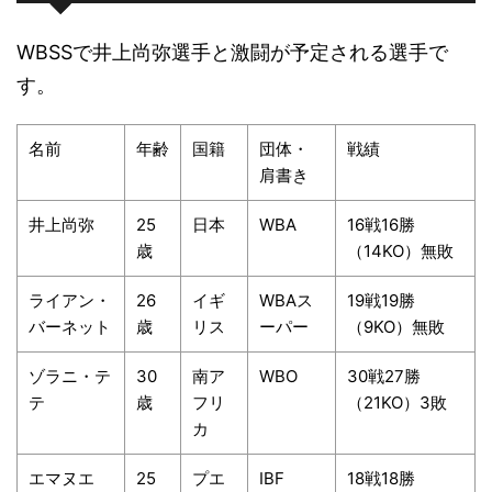
WBSSで井上尚弥選手と激闘が予定される選手で
す。
名前
年齢
国籍
団体・
戦績
肩書き
井上尚弥
25
日本
WBA
16戦16勝
歳
（14KO）無敗
ライアン・
26
イギ
WBAス
19戦19勝
バーネット
歳
リス
ーパー
（9KO）無敗
ゾラニ・テ
30
南ア
WBO
30戦27勝
テ
歳
フリ
（21KO）3敗
カ
エマヌエ
25
プエ
IBF
18戦18勝