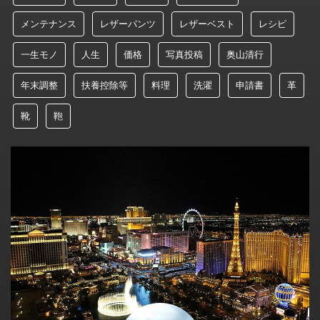
メンテナンス
レザーパンツ
レザーベスト
レシピ
一生モノ
人生
価格
写真投稿
奥山清行
年末調整
扶養控除等
料理
洗濯
申請書
革
靴
鞄