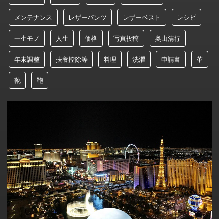
メンテナンス
レザーパンツ
レザーベスト
レシピ
一生モノ
人生
価格
写真投稿
奥山清行
年末調整
扶養控除等
料理
洗濯
申請書
革
靴
鞄