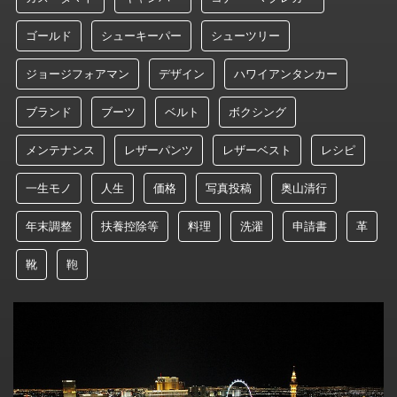
ゴールド
シューキーパー
シューツリー
ジョージフォアマン
デザイン
ハワイアンタンカー
ブランド
ブーツ
ベルト
ボクシング
メンテナンス
レザーパンツ
レザーベスト
レシピ
一生モノ
人生
価格
写真投稿
奥山清行
年末調整
扶養控除等
料理
洗濯
申請書
革
靴
鞄