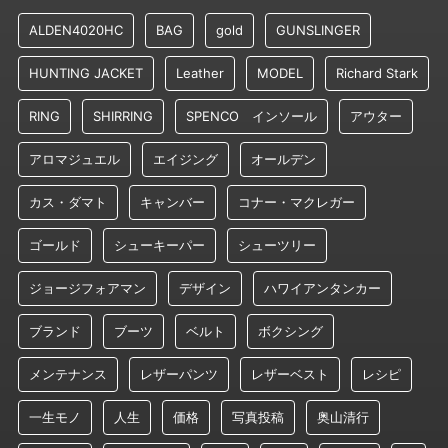
ALDEN4020HC
BAG
gold
GUNSLINGER
HUNTING JACKET
Leather
MODEL
Richard Stark
RING
SHIRRING
SPENCO インソール
アウター
アロマジュエル
エイジング
オールデン
カス・ダマト
キャンバー
コナー・マクレガー
ゴールド
シューキーパー
シューツリー
ジョージフォアマン
デザイン
ハワイアンタンカー
ブランド
ブーツ
ベルト
ボクシング
メンテナンス
レザーパンツ
レザーベスト
レシピ
一生モノ
人生
価格
写真投稿
奥山清行