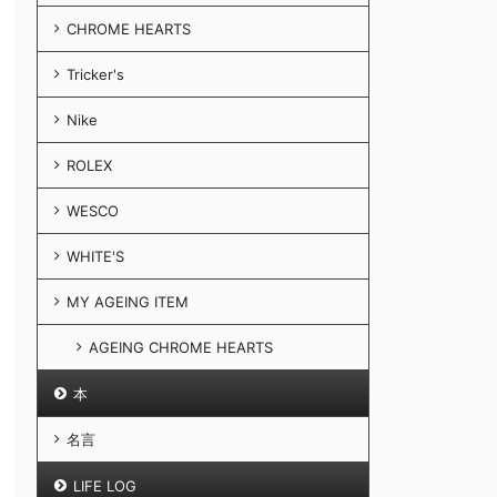
CHROME HEARTS
Tricker's
Nike
ROLEX
WESCO
WHITE'S
MY AGEING ITEM
AGEING CHROME HEARTS
本
名言
LIFE LOG