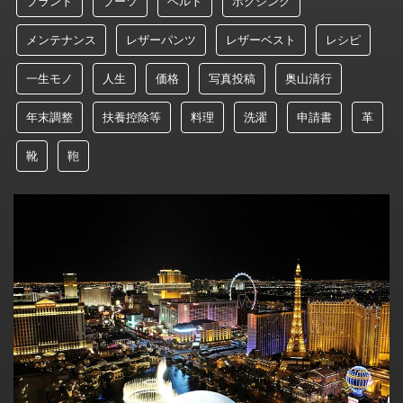
ブランド
ブーツ
ベルト
ボクシング
メンテナンス
レザーパンツ
レザーベスト
レシピ
一生モノ
人生
価格
写真投稿
奥山清行
年末調整
扶養控除等
料理
洗濯
申請書
革
靴
鞄