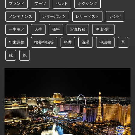
ブランド
ブーツ
ベルト
ボクシング
メンテナンス
レザーパンツ
レザーベスト
レシピ
一生モノ
人生
価格
写真投稿
奥山清行
年末調整
扶養控除等
料理
洗濯
申請書
革
靴
鞄