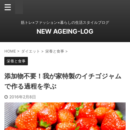
筋トレ×ファッション×暮らしの生活スタイルブログ
NEW AGEING-LOG
HOME
>
ダイエット
>
栄養と食事
>
栄養と食事
添加物不要！我が家特製のイチゴジャム
で作る過程を学ぶ
2016年2月8日