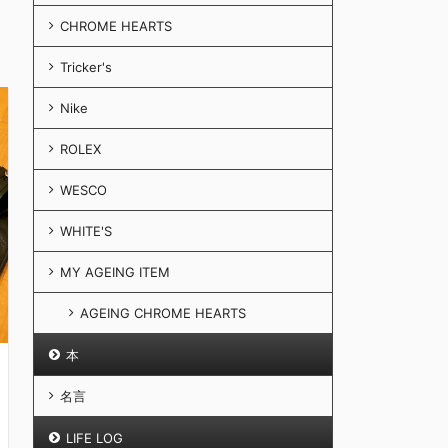
CHROME HEARTS
Tricker's
Nike
ROLEX
WESCO
WHITE'S
MY AGEING ITEM
AGEING CHROME HEARTS
本
名言
LIFE LOG