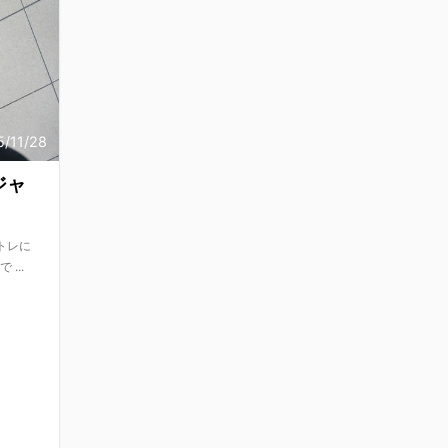
5/11/28
ジャ
トレに
...