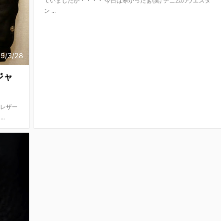
ていましたが・・・・ 今日は寒かったぁ(笑) デニムのウエスタ
ン ...
5/3/28
ジャ
のレザー
.