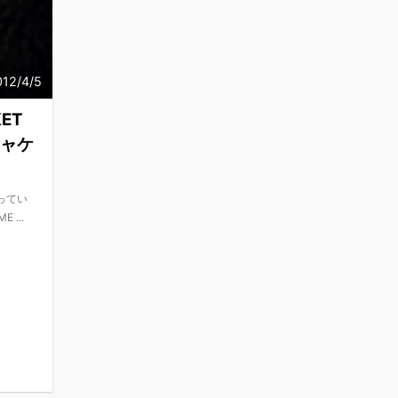
012/4/5
KET
ジャケ
ってい
...