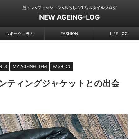
筋トレ×ファッション×暮らしの生活スタイルブログ
NEW AGEING-LOG
スポーツコラム
FASHION
LIFE LOG
RTS
MY AGEING ITEM
FASHION
S ハンティングジャケットとの出会