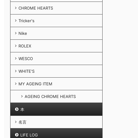
CHROME HEARTS
Tricker's
Nike
ROLEX
WESCO
WHITE'S
MY AGEING ITEM
AGEING CHROME HEARTS
本
名言
LIFE LOG