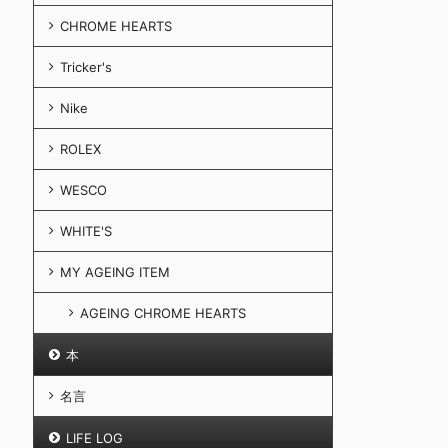
CHROME HEARTS
Tricker's
Nike
ROLEX
WESCO
WHITE'S
MY AGEING ITEM
AGEING CHROME HEARTS
本
名言
LIFE LOG