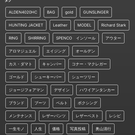
タグ
ALDEN4020HC
BAG
gold
GUNSLINGER
HUNTING JACKET
Leather
MODEL
Richard Stark
RING
SHIRRING
SPENCO インソール
アウター
アロマジュエル
エイジング
オールデン
カス・ダマト
キャンバー
コナー・マクレガー
ゴールド
シューキーパー
シューツリー
ジョージフォアマン
デザイン
ハワイアンタンカー
ブランド
ブーツ
ベルト
ボクシング
メンテナンス
レザーパンツ
レザーベスト
レシピ
一生モノ
人生
価格
写真投稿
奥山清行