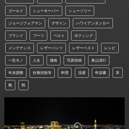
ゴールド
シューキーパー
シューツリー
ジョージフォアマン
デザイン
ハワイアンタンカー
ブランド
ブーツ
ベルト
ボクシング
メンテナンス
レザーパンツ
レザーベスト
レシピ
一生モノ
人生
価格
写真投稿
奥山清行
年末調整
扶養控除等
料理
洗濯
申請書
革
靴
鞄