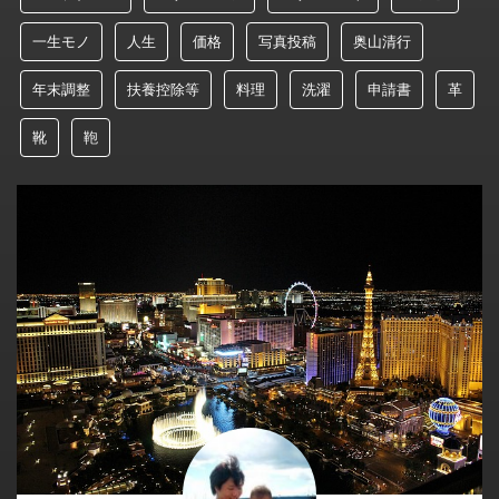
一生モノ
人生
価格
写真投稿
奥山清行
年末調整
扶養控除等
料理
洗濯
申請書
革
靴
鞄