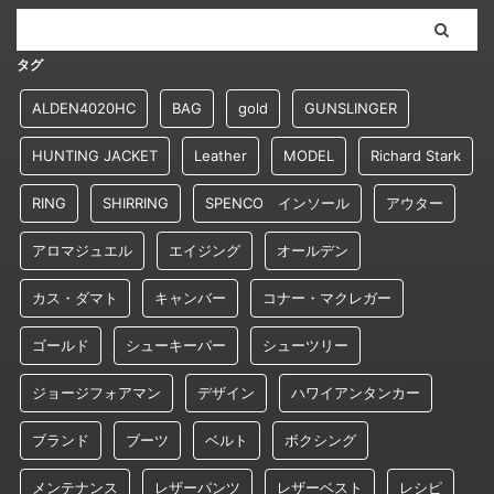
タグ
ALDEN4020HC
BAG
gold
GUNSLINGER
HUNTING JACKET
Leather
MODEL
Richard Stark
RING
SHIRRING
SPENCO インソール
アウター
アロマジュエル
エイジング
オールデン
カス・ダマト
キャンバー
コナー・マクレガー
ゴールド
シューキーパー
シューツリー
ジョージフォアマン
デザイン
ハワイアンタンカー
ブランド
ブーツ
ベルト
ボクシング
メンテナンス
レザーパンツ
レザーベスト
レシピ