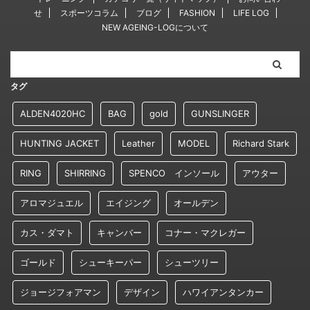
せ
スポーツコラム
ブログ
FASHION
LIFE LOG
NEW AGEING-LOGについて
タグ
ALDEN4020HC
BAG
gold
GUNSLINGER
HUNTING JACKET
Leather
MODEL
Richard Stark
RING
SHIRRING
SPENCO インソール
アウター
アロマジュエル
エイジング
オールデン
カス・ダマト
キャンバー
コナー・マクレガー
ゴールド
シューキーパー
シューツリー
ジョージフォアマン
デザイン
ハワイアンタンカー