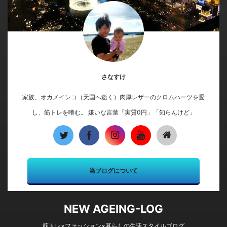
さなすけ
家族、オカメインコ（天国へ逝く）肉厚レザーのクロムハーツを愛
し、筋トレを嗜む。 嫌いな言葉「実質0円」「知らんけど」
当ブログについて
NEW AGEING-LOG
筋トレ×ファッション×暮らしの生活スタイルブログ