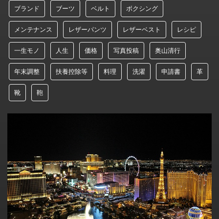
ブランド
ブーツ
ベルト
ボクシング
メンテナンス
レザーパンツ
レザーベスト
レシピ
一生モノ
人生
価格
写真投稿
奥山清行
年末調整
扶養控除等
料理
洗濯
申請書
革
靴
鞄