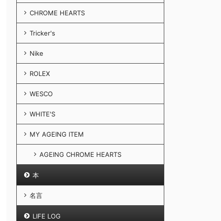
CHROME HEARTS
Tricker's
Nike
ROLEX
WESCO
WHITE'S
MY AGEING ITEM
AGEING CHROME HEARTS
本
名言
LIFE LOG