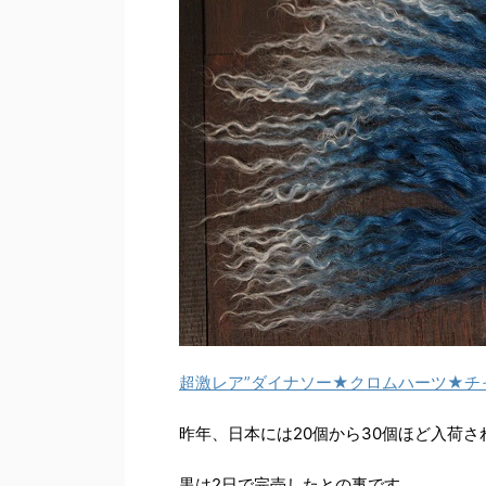
超激レア”ダイナソー★クロムハーツ★チ
昨年、日本には20個から30個ほど入荷
黒は2日で完売したとの事です。