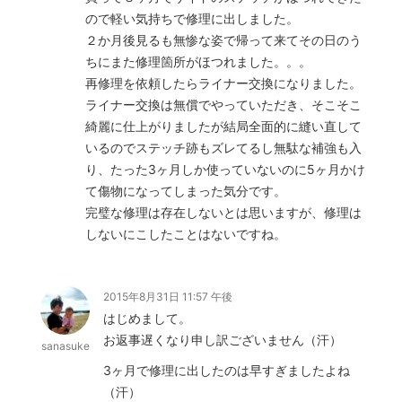
ので軽い気持ちで修理に出しました。
２か月後見るも無惨な姿で帰って来てその日のう
ちにまた修理箇所がほつれました。。。
再修理を依頼したらライナー交換になりました。
ライナー交換は無償でやっていただき、そこそこ
綺麗に仕上がりましたが結局全面的に縫い直して
いるのでステッチ跡もズレてるし無駄な補強も入
り、たった3ヶ月しか使っていないのに5ヶ月かけ
て傷物になってしまった気分です。
完璧な修理は存在しないとは思いますが、修理は
しないにこしたことはないですね。
2015年8月31日 11:57 午後
はじめまして。
お返事遅くなり申し訳ございません（汗）
sanasuke
3ヶ月で修理に出したのは早すぎましたよね
（汗）