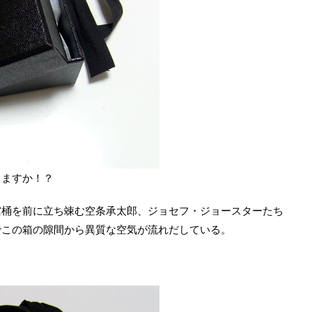
りますか！？
棺桶を前に立ち竦む空条承太郎、ジョセフ・ジョースターたち
でこの箱の隙間から異質な空気が流れだしている。