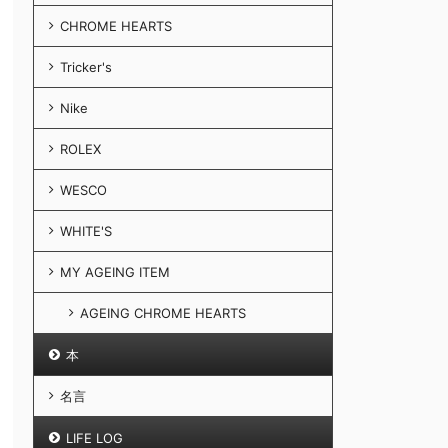
CHROME HEARTS
Tricker's
Nike
ROLEX
WESCO
WHITE'S
MY AGEING ITEM
AGEING CHROME HEARTS
本
名言
LIFE LOG