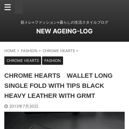
筋トレ×ファッション×暮らしの生活スタイルブログ
NEW AGEING-LOG
HOME
>
FASHION
>
CHROME HEARTS
>
CHROME HEARTS
FASHION
CHROME HEARTS WALLET LONG
SINGLE FOLD WITH TIPS BLACK
HEAVY LEATHER WITH GRMT
2013年7月30日