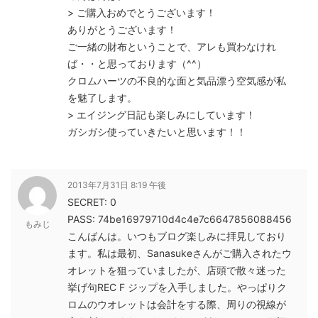
> ご購入おめでとうございます！
ありがとうございます！
ご一緒の財布ということで、アレも買わなけれ
ば・・と思っております（^^）
クロムハーツの不良的な面と気品漂う空気感が私
を魅了します。
> エイジング日記も楽しみにしています！
ガシガシ使っていきたいと思います！！
2013年7月31日 8:19 午後
SECRET: 0
PASS: 74be16979710d4c4e7c6647856088456
もみじ
こんばんは。いつもブログ楽しみに拝見しており
ます。私は最初、Sanasukeさんがご購入されたウ
オレットを狙っていましたが、店頭で散々迷った
挙げ句REC F ジップを入手しました。やっぱりク
ロムのウオレットは会計をする際、周りの視線が