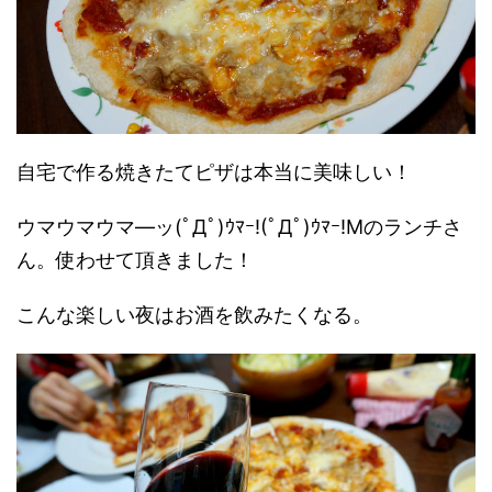
自宅で作る焼きたてピザは本当に美味しい！
ウマウマウマ―ッ(ﾟДﾟ)ｳﾏｰ!(ﾟДﾟ)ｳﾏｰ!Mのランチさ
ん。使わせて頂きました！
こんな楽しい夜はお酒を飲みたくなる。