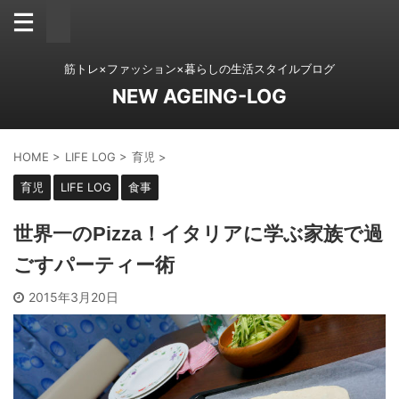
筋トレ×ファッション×暮らしの生活スタイルブログ
NEW AGEING-LOG
HOME
>
LIFE LOG
>
育児
>
育児
LIFE LOG
食事
世界一のPizza！イタリアに学ぶ家族で過
ごすパーティー術
2015年3月20日