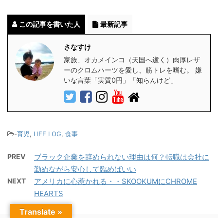
この記事を書いた人
最新記事
さなすけ
家族、オカメインコ（天国へ逝く）肉厚レザ
ーのクロムハーツを愛し、筋トレを嗜む。 嫌
いな言葉「実質0円」「知らんけど」
-
育児
,
LIFE LOG
,
食事
PREV
ブラック企業を辞められない理由は何？転職は会社に
勤めながら安心して臨めばいい
NEXT
アメリカに心惹かれる・・SKOOKUMにCHROME
HEARTS
Translate »