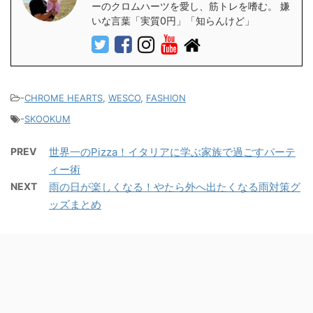
ーのクロムハーツを愛し、筋トレを嗜む。 嫌
いな言葉「実質0円」「知らんけど」
-
CHROME HEARTS
,
WESCO
,
FASHION
-
SKOOKUM
PREV
世界一のPizza！イタリアに学ぶ家族で過ごすパーテ
ィー術
NEXT
雨の日が楽しくなる！やたら外へ出たくなる雨対策グ
ッズまとめ