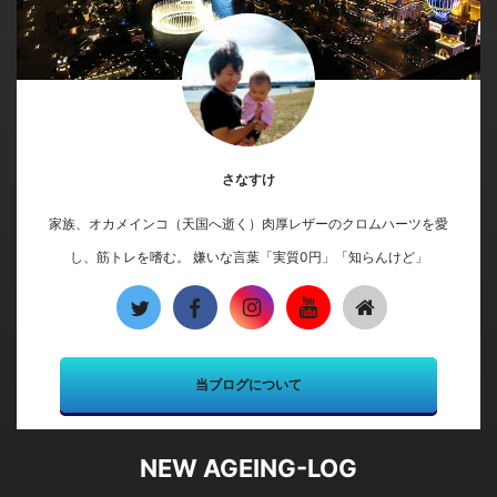
さなすけ
家族、オカメインコ（天国へ逝く）肉厚レザーのクロムハーツを愛
し、筋トレを嗜む。 嫌いな言葉「実質0円」「知らんけど」
当ブログについて
NEW AGEING-LOG