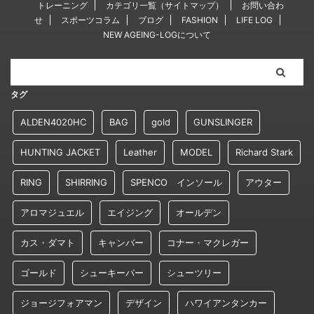
トレーニング
カテゴリ一覧（サイトマップ）
お問い合わ
せ
スポーツコラム
ブログ
FASHION
LIFE LOG
NEW AGEING-LOGについて
タグ
ALDEN4020HC
BAG
gold
GUNSLINGER
HUNTING JACKET
Leather
MODEL
Richard Stark
RING
SHIRRING
SPENCO インソール
アウター
アロマジュエル
エイジング
オールデン
カス・ダマト
キャンバー
コナー・マクレガー
ゴールド
シューキーパー
シューツリー
ジョージフォアマン
デザイン
ハワイアンタンカー