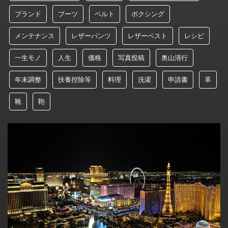
ブランド
ブーツ
ベルト
ボクシング
メンテナンス
レザーパンツ
レザーベスト
レシピ
一生モノ
人生
価格
写真投稿
奥山清行
年末調整
扶養控除等
料理
洗濯
申請書
革
靴
鞄