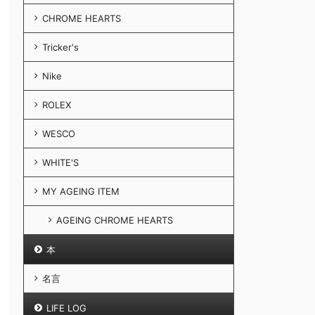
CHROME HEARTS
Tricker's
Nike
ROLEX
WESCO
WHITE'S
MY AGEING ITEM
AGEING CHROME HEARTS
本
名言
LIFE LOG