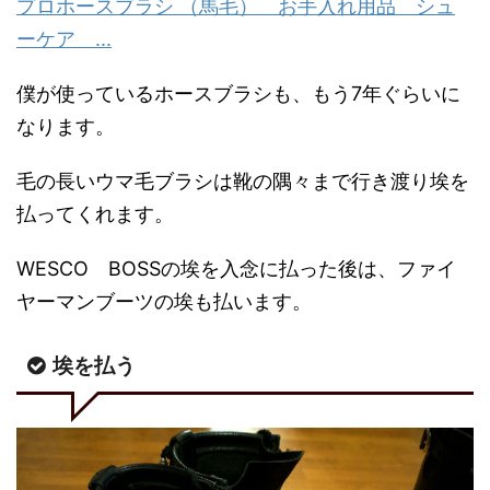
プロホースブラシ （馬毛） お手入れ用品 シュ
ーケア ...
僕が使っているホースブラシも、もう7年ぐらいに
なります。
毛の長いウマ毛ブラシは靴の隅々まで行き渡り埃を
払ってくれます。
WESCO BOSSの埃を入念に払った後は、ファイ
ヤーマンブーツの埃も払います。
埃を払う