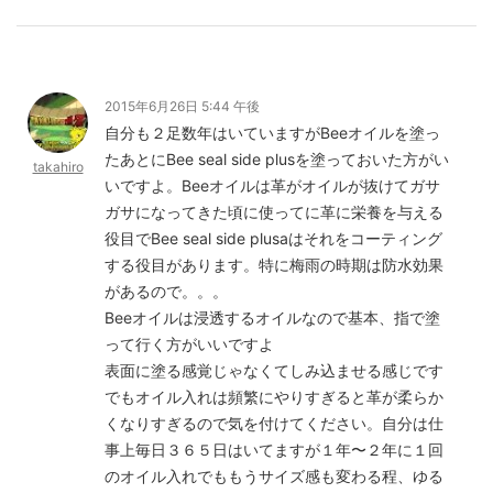
2015年6月26日 5:44 午後
自分も２足数年はいていますがBeeオイルを塗っ
たあとにBee seal side plusを塗っておいた方がい
takahiro
いですよ。Beeオイルは革がオイルが抜けてガサ
ガサになってきた頃に使ってに革に栄養を与える
役目でBee seal side plusaはそれをコーティング
する役目があります。特に梅雨の時期は防水効果
があるので。。。
Beeオイルは浸透するオイルなので基本、指で塗
って行く方がいいですよ
表面に塗る感覚じゃなくてしみ込ませる感じです
でもオイル入れは頻繁にやりすぎると革が柔らか
くなりすぎるので気を付けてください。自分は仕
事上毎日３６５日はいてますが１年〜２年に１回
のオイル入れでももうサイズ感も変わる程、ゆる