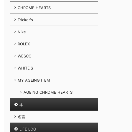
CHROME HEARTS
Tricker's
Nike
ROLEX
WESCO
WHITE'S
MY AGEING ITEM
AGEING CHROME HEARTS
本
名言
LIFE LOG