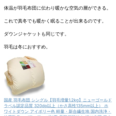
体温が羽毛布団に伝わり暖かな空気の層ができる。
これで真冬でも暖かく眠ることが出来るのです。
ダウンジャケットも同じです。
羽毛は冬におすすめ。
国産 羽毛布団 シングル【羽毛増量1.2kg】ニューゴールド
ラベル認定品質 320dp以上（かさ高性135mm以上） ホ
ワイトダウン アイボリー色 軽量・新合繊生地 国内洗浄・