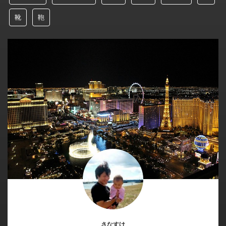
靴
鞄
さなすけ