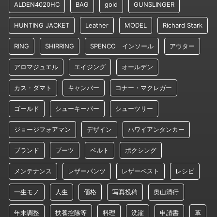
ALDEN4020HC
BAG
gold
GUNSLINGER
HUNTING JACKET
Leather
MODEL
Richard Stark
RING
SHIRRING
SPENCO インソール
アウター
アロマジュエル
エイジング
オールデン
カス・ダマト
キャンバー
コナー・マクレガー
ゴールド
シューキーパー
シューツリー
ジョージフォアマン
デザイン
ハワイアンタンカー
ブランド
ブーツ
ベルト
ボクシング
メンテナンス
レザーパンツ
レザーベスト
レシピ
一生モノ
人生
価格
写真投稿
奥山清行
年末調整
扶養控除等
料理
洗濯
申請書
革