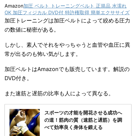
Amazon
加圧 ベルト トレーニングベルト 正規品 水濡れ
OK 加圧フィジカル DVD付 特許権取得 簡単エクササイズ
加圧トレーニングは加圧ベルトによって絞める圧力
の数値に秘密がある。
しかし、素人でそれをやっちゃうと血管や血圧に異
常が出るのも怖い気がします。
加圧ベルトはAmazonでも販売しています。解説の
DVD付き。
また速筋と遅筋の比率も人によって異なる。
スポーツの才能を開花させる成功へ
の道！筋肉の質（速筋と遅筋）を調
べて効率良く身体を鍛える