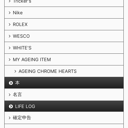
Tricker's
Nike
ROLEX
WESCO
WHITE'S
MY AGEING ITEM
AGEING CHROME HEARTS
本
名言
LIFE LOG
確定申告