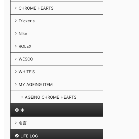
CHROME HEARTS
Tricker's
Nike
ROLEX
WESCO
WHITE'S
MY AGEING ITEM
AGEING CHROME HEARTS
本
名言
LIFE LOG