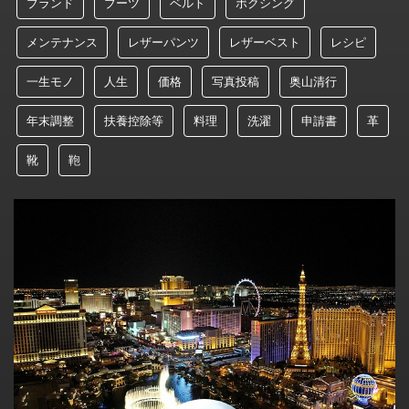
ブランド
ブーツ
ベルト
ボクシング
メンテナンス
レザーパンツ
レザーベスト
レシピ
一生モノ
人生
価格
写真投稿
奥山清行
年末調整
扶養控除等
料理
洗濯
申請書
革
靴
鞄