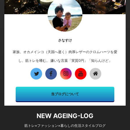
さなすけ
家族、オカメインコ（天国へ逝く）肉厚レザーのクロムハーツを愛
し、筋トレを嗜む。 嫌いな言葉「実質0円」「知らんけど」
当ブログについて
NEW AGEING-LOG
筋トレ×ファッション×暮らしの生活スタイルブログ