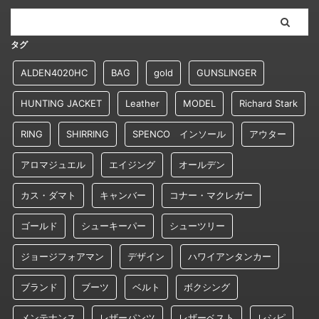
タグ
ALDEN4020HC
BAG
gold
GUNSLINGER
HUNTING JACKET
Leather
MODEL
Richard Stark
RING
SHIRRING
SPENCO インソール
アウター
アロマジュエル
エイジング
オールデン
カス・ダマト
キャンバー
コナー・マクレガー
ゴールド
シューキーパー
シューツリー
ジョージフォアマン
デザイン
ハワイアンタンカー
ブランド
ブーツ
ベルト
ボクシング
メンテナンス
レザーパンツ
レザーベスト
レシピ