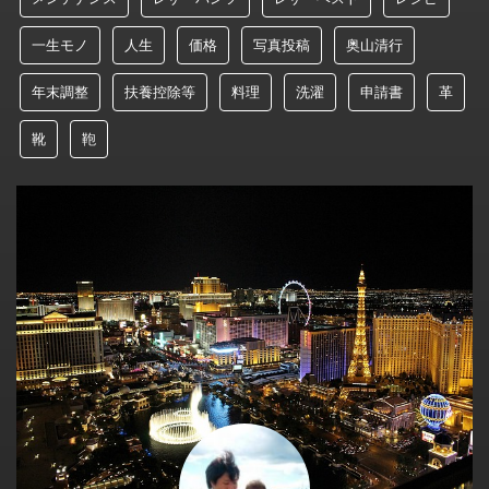
一生モノ
人生
価格
写真投稿
奥山清行
年末調整
扶養控除等
料理
洗濯
申請書
革
靴
鞄