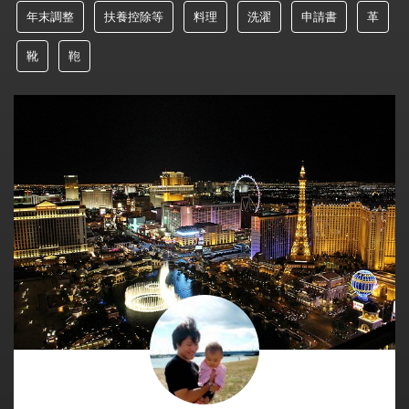
年末調整
扶養控除等
料理
洗濯
申請書
革
靴
鞄