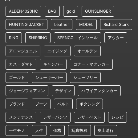
ALDEN4020HC
BAG
gold
GUNSLINGER
HUNTING JACKET
Leather
MODEL
Richard Stark
RING
SHIRRING
SPENCO インソール
アウター
アロマジュエル
エイジング
オールデン
カス・ダマト
キャンバー
コナー・マクレガー
ゴールド
シューキーパー
シューツリー
ジョージフォアマン
デザイン
ハワイアンタンカー
ブランド
ブーツ
ベルト
ボクシング
メンテナンス
レザーパンツ
レザーベスト
レシピ
一生モノ
人生
価格
写真投稿
奥山清行