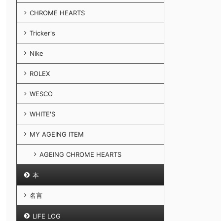
CHROME HEARTS
Tricker's
Nike
ROLEX
WESCO
WHITE'S
MY AGEING ITEM
AGEING CHROME HEARTS
本
名言
LIFE LOG