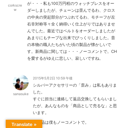
が・・・私も100万円程のウォッチブレスをオー
corkscre
w
ダーしましたが、チェーンは歪んでるわ、クロス
の中央の突起部分がつぶれてるわ、モチーフが左
右非対称等々全く納得いく仕上がりではありませ
んでした。最近ではベルトをオーダーしましたが
あまりにもチープな出来でびっくりしました。昔
の本物の職人たちがいた頃の製品が懐かしいで
す。新商品に関しては・・・ノーコメントで。CH
を愛するがゆえに悲しい、寂しいですね。
2015年5月2日 10:59 午後
シルバーアクセサリーの「歪み」は私もありま
した。
sanasuke
すぐに担当に連絡して返品交換してもらいまし
たが、あんなものを「商品として売るな」と思
います。
新商品は僕もノーコメントで。
Translate »