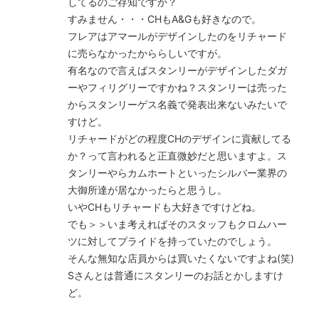
してるのご存知ですか？
すみません・・・CHもA&Gも好きなので。
フレアはアマールがデザインしたのをリチャード
に売らなかったかららしいですが。
有名なので言えばスタンリーがデザインしたダガ
ーやフィリグリーですかね？スタンリーは売った
からスタンリーゲス名義で発表出来ないみたいで
すけど。
リチャードがどの程度CHのデザインに貢献してる
か？って言われると正直微妙だと思いますよ。ス
タンリーやらカムホートといったシルバー業界の
大御所達が居なかったらと思うし。
いやCHもリチャードも大好きですけどね。
でも＞＞いま考えればそのスタッフもクロムハー
ツに対してプライドを持っていたのでしょう。
そんな無知な店員からは買いたくないですよね(笑)
Sさんとは普通にスタンリーのお話とかしますけ
ど。